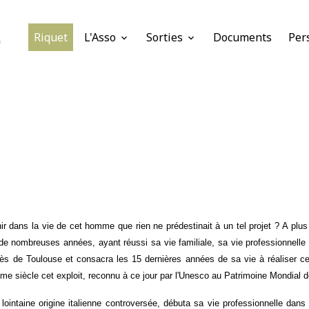
Riquet
L'Asso
Sorties
Documents
Per
nir dans la vie de cet homme que rien ne prédestinait à un tel projet ? A plus
e nombreuses années, ayant réussi sa vie familiale, sa vie professionnelle e
s de Toulouse et consacra les 15 dernières années de sa vie à réaliser cet
ème siècle cet exploit, reconnu à ce jour par l'Unesco au Patrimoine Mondial 
lointaine origine italienne controversée, débuta sa vie professionnelle dans