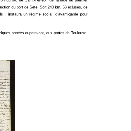
ion du lac de Saint-Ferréol, démarrage du premier
uction du port de Sète. Soit 240 km, 53 écluses, de
s il instaura un régime social, d’avant-garde pour
elques années auparavant, aux portes de Toulouse.