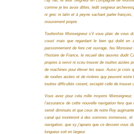
l’ay fait, et ledit seigneur en compagnie de Monsi
comme je les avois dittes, ledit seigneur archevesq
ni grec ni latin et à peyne sachant parler françoi
mouvement propre.
Touttesfoix Monseigneur s’il vous plaic de vous donn
coust mais que regardant le bien qui doibt en a
passionnement de fere cet ouvrage, feu Monsieur l
l’histoire de France, le recueil des œuvres dudit Ca
propres à servir ni sceu trouver de routtes aizées p
de machines pour élever les eaux.
Aussi je crois 
de routtes aizées et de rivières quy peuvent estre 
touttes difficultés cesent, excepté celle de trouver u
Vous avez pour cela mille moyens Monseigneur, e
l’assurance de cette nouvelle navigation fera qu
seroit diminués et que ceux de notre Roy augmantero
canal qui monteront à des sommes immenses, et qu
navigation, que sy j’aprans que ce dessein vous doi
longueur soit en largeur.