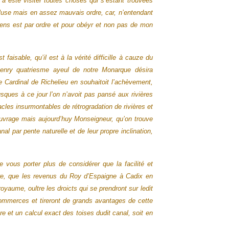
 a esté visiter toutes choses qui s’estant trouvées
ncluse mais en assez mauvais ordre, car, n’entendant
prens est par ordre et pour obéyr et non pas de mon
faisable, qu’il est à la vérité difficille à cauze du
 henry quatriesme ayeul de notre Monarque désira
 Cardinal de Richelieu en souhaitoit l’achèvement,
jusques à ce jour l’on n’avoit pas pansé aux rivières
acles insurmontables de rétrogradation de rivières et
l’ouvrage mais aujourd’huy Monseigneur, qu’on trouve
l par pente naturelle et de leur propre inclination,
ous porter plus de considérer que la facilité et
ire, que les revenus du Roy d’Espaigne à Cadix en
yaume, oultre les droicts qui se prendront sur ledit
ommerces et tireront de grands avantages de cette
e et un calcul exact des toises dudit canal, soit en