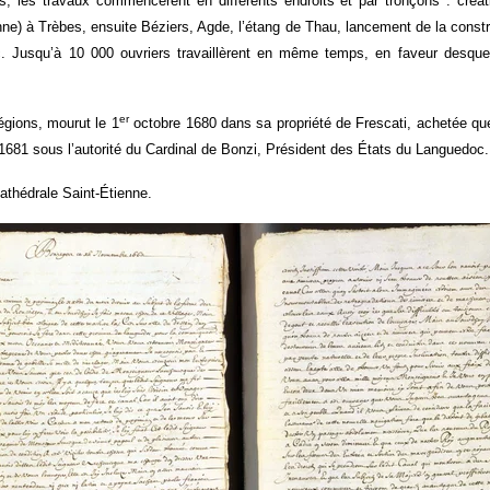
s, les travaux commencèrent en différents endroits et par tronçons : créat
nne) à Trèbes, ensuite Béziers, Agde, l’étang de Thau, lancement de la constr
c. Jusqu’à 10 000 ouvriers travaillèrent en même temps, en faveur desquel
er
égions, mourut le 1
octobre 1680 dans sa propriété de Frescati, achetée qu
i 1681 sous l’autorité du Cardinal de Bonzi, Président des États du Languedoc.
cathédrale Saint-Étienne.