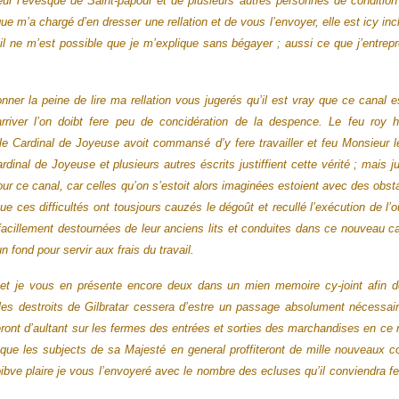
eur l’évesque de Saint-papoul et de plusieurs autres personnes de condition
ue m’a chargé d’en dresser une rellation et de vous l’envoyer, elle est icy i
s, il ne m’est possible que je m’explique sans bégayer ; aussi ce que j’entre
er la peine de lire ma rellation vous jugerés qu’il est vray que ce canal est 
rriver l’on doibt fere peu de concidération de la despence. Le feu roy
e Cardinal de Joyeuse avoit commansé d’y fere travailler et feu Monsieur le
rdinal de Joyeuse et plusieurs autres éscrits justiffient cette vérité ; mais 
our ce canal, car celles qu’on s’estoit alors imaginées estoient avec des obst
que ces difficultés ont tousjours cauzés le dégoût et recullé l’exécution de 
facillement destournées de leur anciens lits et conduites dans ce nouveau cana
n fond pour servir aux frais du travail.
t je vous en présente encore deux dans un mien memoire cy-joint afin de v
e les destroits de Gilbratar cessera d’estre un passage absolument nécessa
nt d’aultant sur les fermes des entrées et sorties des marchandises en ce ro
e les subjects de sa Majesté en general proffiteront de mille nouveaux c
bve plaire je vous l’envoyeré avec le nombre des ecluses qu’il conviendra fer