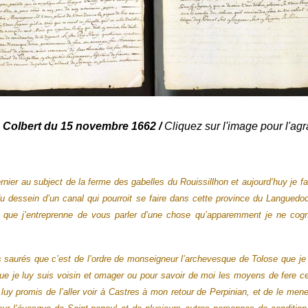
 à Colbert du 15 novembre 1662 /
Cliquez sur l'image pour l'agr
rnier au subject de la ferme des gabelles du Rouissillhon et aujourd’huy je 
e du dessein d’un canal qui pourroit se faire dans cette province du Langu
 que j’entreprenne de vous parler d’une chose qu’apparemment je ne co
saurés que c’est de l’ordre de monseigneur l’archevesque de Tolose que je v
que je luy suis voisin et omager ou pour savoir de moi les moyens de fere ce c
 luy promis de l’aller voir à Castres à mon retour de Perpinian, et de le mener 